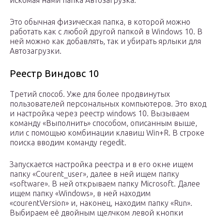
искомая нами папка Автозагрузка.
Это обычная физическая папка, в которой можно
работать как с любой другой папкой в Windows 10. В
ней можно как добавлять, так и убирать ярлыки для
Автозагрузки.
Реестр Виндовс 10
Третий способ. Уже для более продвинутых
пользователей персональных компьютеров. Это вход
и настройка через реестр windows 10. Вызываем
команду «Выполнить» способом, описанным выше,
или с помощью комбинации клавиш Win+R. В строке
поиска вводим команду regedit.
Запускается настройка реестра и в его окне ищем
папку «Courent_user», далее в ней ищем папку
«software». В ней открываем папку Microsoft. Далее
ищем папку «Windows», в ней находим
«courentVersion» и, наконец, находим папку «Run».
Выбираем её двойным щелчком левой кнопки