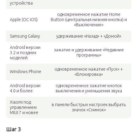
устройства
одновременное нажатие Home
Apple (ОС iOS)
Button (центральная нижняя кнопка) и
«Выключение»
Samsung Galaxy
удерживание «Назад» + «Домой»
Android версии
зажатие и удерживание «Недавние
3.2 и поздних
программы»
моделей
одновременное нажатие «Пуск» +
Windows Phone
«Блокировка»
Android версии
одновременное зажатие кнопок
4.0 и более
выключения и уменьшения звука
Xiaomi под
в панели быстрых настроек выбрать
управлением
значок «Снимок»
MIUI 7 и новее
Шаг 3