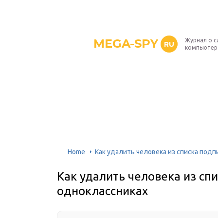
MEGA-SPY
Журнал о с
RU
компьютер
Home
Как удалить человека из списка подп
Как удалить человека из сп
одноклассниках