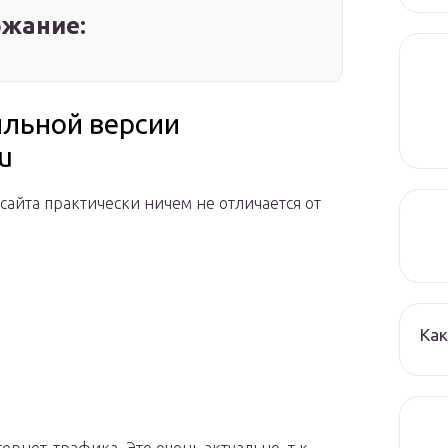
жание:
льной версии
u
айта практически ничем не отличается от
Ка