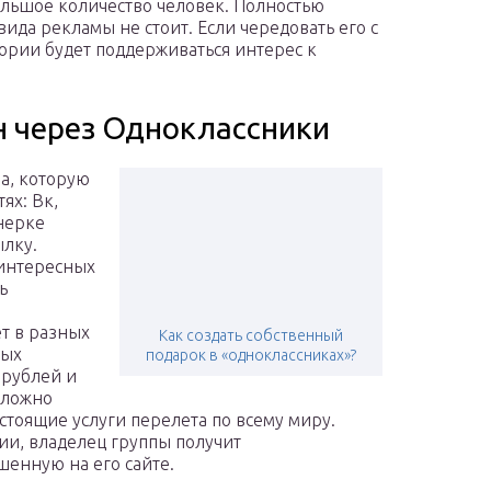
ьшое количество человек. Полностью
вида рекламы не стоит. Если чередовать его с
ории будет поддерживаться интерес к
н через Одноклассники
а, которую
ях: Вк,
нерке
ылку.
 интересных
ь
т в разных
Как создать собственный
мых
подарок в «одноклассниках»?
 рублей и
сложно
стоящие услуги перелета по всему миру.
и, владелец группы получит
шенную на его сайте.