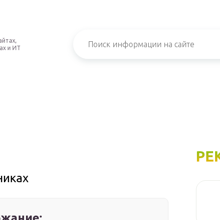
айтах,
ах и ИТ
РЕ
никах
жание: