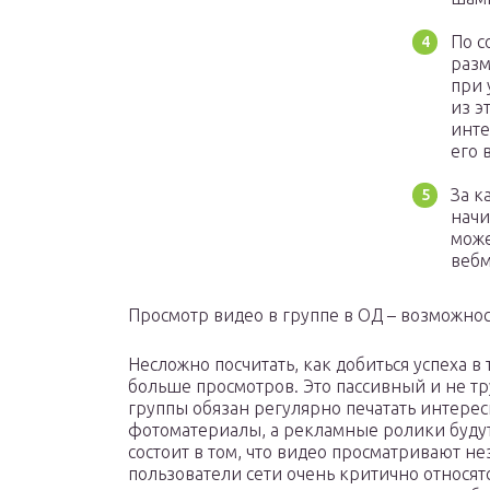
По с
разм
при 
из э
инте
его 
За к
начи
може
вебм
Просмотр видео в группе в ОД – возможнос
Несложно посчитать, как добиться успеха в
больше просмотров. Это пассивный и не тр
группы обязан регулярно печатать интерес
фотоматериалы, а рекламные ролики будут
состоит в том, что видео просматривают н
пользователи сети очень критично относят