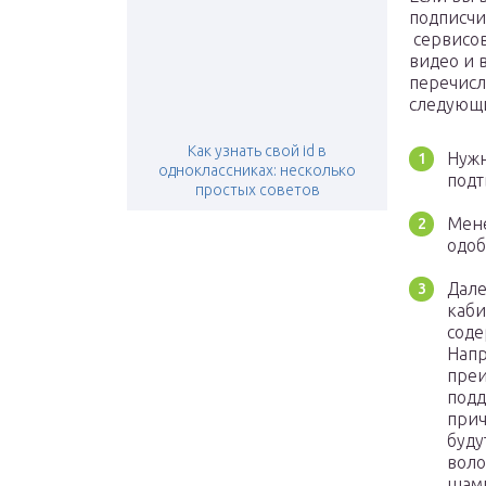
подписчи
сервисов
видео и 
перечисл
следующ
Как узнать свой id в
Нужн
одноклассниках: несколько
подт
простых советов
Мене
одоб
Дале
каби
соде
Напр
преи
подд
прич
буду
воло
шамп